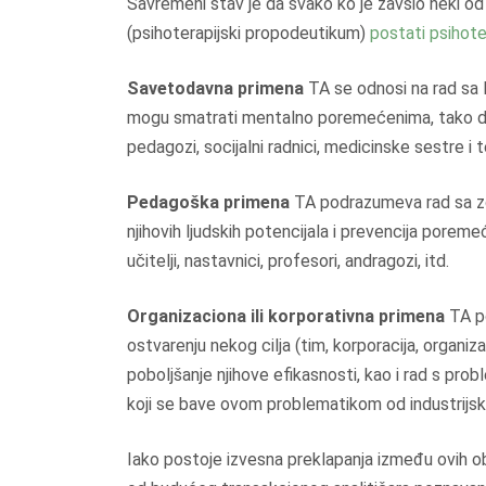
Savremeni stav je da svako ko je zavšio neki o
(psihoterapijski propodeutikum)
postati psihot
Savetodavna primena
TA se odnosi na rad sa l
mogu smatrati mentalno poremećenima, tako da se 
pedagozi, socijalni radnici, medicinske sestre i t
Pedagoška primena
TA podrazumeva rad sa zdr
njihovih ljudskih potencijala i prevencija pore
učitelji, nastavnici, profesori, andragozi, itd.
Organizaciona ili korporativna primena
TA po
ostvarenju nekog cilja (tim, korporacija, organi
poboljšanje njihove efikasnosti, kao i rad s pr
koji se bave ovom problematikom od industrijsk
Iako postoje izvesna preklapanja između ovih o