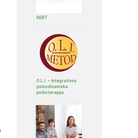
REBT
O.L.I. – Integrativna
psihodinamska
psihoterapija
a