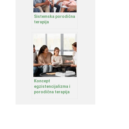
Sistemska porodična
terapija
Koncept
egzistencijalizma i
porodična terapija