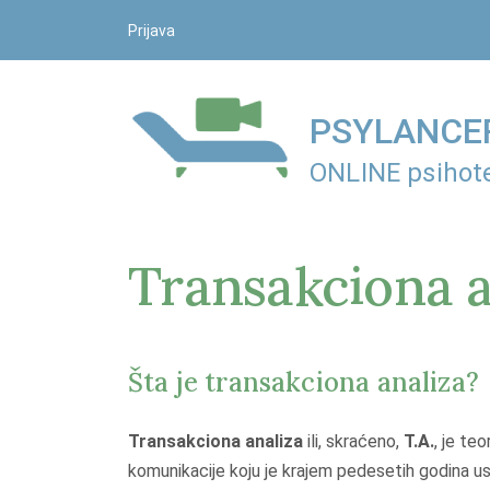
S
Prijava
k
i
p
PSYLANCER
t
o
ONLINE psihote
c
o
n
Transakciona a
t
e
n
t
Šta je transakciona analiza?
Transakciona analiza
ili, skraćeno,
T.A.
, je teo
komunikacije koju je krajem pedesetih godina u