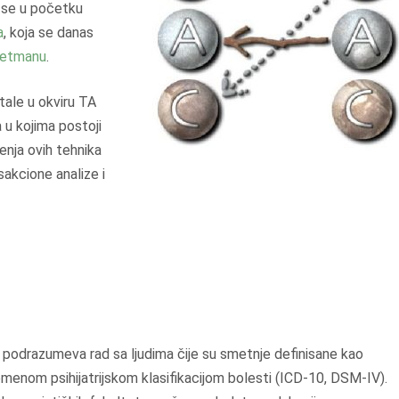
A se u početku
a
, koja se danas
retmanu
.
tale u okviru TA
 u kojima postoji
enja ovih tehnika
sakcione analize i
 podrazumeva rad sa ljudima čije su smetnje definisane kao
menom psihijatrijskom klasifikacijom bolesti (ICD-10, DSM-IV).