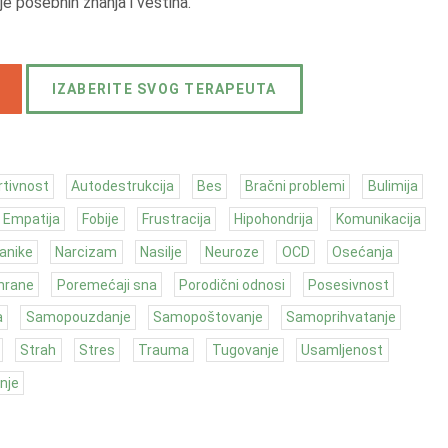
e posebnih znanja i veština.
IZABERITE SVOG TERAPEUTA
rtivnost
Autodestrukcija
Bes
Bračni problemi
Bulimija
Empatija
Fobije
Frustracija
Hipohondrija
Komunikacija
anike
Narcizam
Nasilje
Neuroze
OCD
Osećanja
hrane
Poremećaji sna
Porodični odnosi
Posesivnost
a
Samopouzdanje
Samopoštovanje
Samoprihvatanje
Strah
Stres
Trauma
Tugovanje
Usamljenost
nje