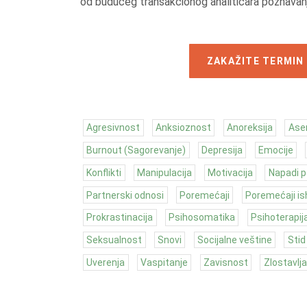
od budućeg transakcionog analitičara poznavanj
ZAKAŽITE TERMIN
Agresivnost
Anksioznost
Anoreksija
Ase
Burnout (Sagorevanje)
Depresija
Emocije
Konflikti
Manipulacija
Motivacija
Napadi p
Partnerski odnosi
Poremećaji
Poremećaji is
Prokrastinacija
Psihosomatika
Psihoterapij
Seksualnost
Snovi
Socijalne veštine
Stid
Uverenja
Vaspitanje
Zavisnost
Zlostavlja