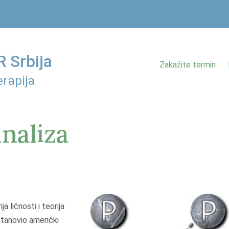
 Srbija
Zakažite termin
rapija
naliza
rija ličnosti i teorija
stanovio američki