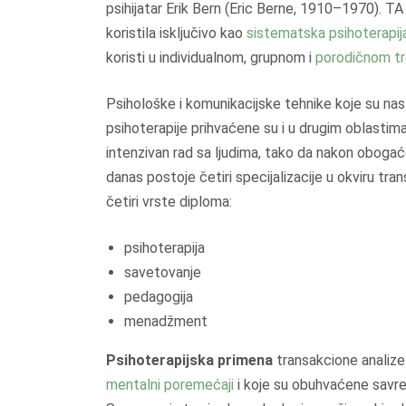
psihijatar Erik Bern (Eric Berne, 1910–1970). T
koristila isključivo kao
sistematska psihoterapij
koristi u individualnom, grupnom i
porodičnom t
Psihološke i komunikacijske tehnike koje su nas
psihoterapije prihvaćene su i u drugim oblastima
intenzivan rad sa ljudima, tako da nakon obogać
danas postoje četiri specijalizacije u okviru tran
četiri vrste diploma:
psihoterapija
savetovanje
pedagogija
menadžment
Psihoterapijska primena
transakcione analize
mentalni poremećaji
i koje su obuhvaćene savre