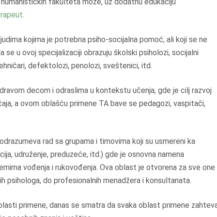
d humanističkih fakulteta može, uz dodatnu edukaciju
erapeut
.
judima kojima je potrebna psiho-socijalna pomoć, ali koji se ne
u ovoj specijalizaciji obrazuju školski psiholozi, socijalni
ehničari, defektolozi, penolozi, sveštenici, itd.
avom decom i odraslima u kontekstu učenja, gde je cilj razvoj
mećaja, a ovom oblašću primene TA bave se pedagozi, vaspitači,
drazumeva rad sa grupama i timovima koji su usmereni ka
zacija, udruženje, preduzeće, itd.) gde je osnovna namena
oblemima vođenja i rukovođenja. Ova oblast je otvorena za sve one
ih psihologa, do profesionalnih menadžera i konsultanata.
blasti primene, danas se smatra da svaka oblast primene zahtev