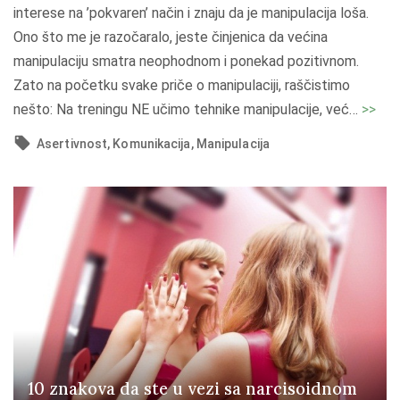
interese na ’pokvaren’ način i znaju da je manipulacija loša.
i
Ono što me je razočaralo, jeste činjenica da većina
k
manipulaciju smatra neophodnom i ponekad pozitivnom.
a
Zato na početku svake priče o manipulaciji, raščistimo
c
"
nešto: Na treningu NE učimo tehnike manipulacije, već
…
>>
i
K
j
Asertivnost
Komunikacija
Manipulacija
a
a
k
?
o
"
r
a
s
k
r
i
n
10 znakova da ste u vezi sa narcisoidnom
k