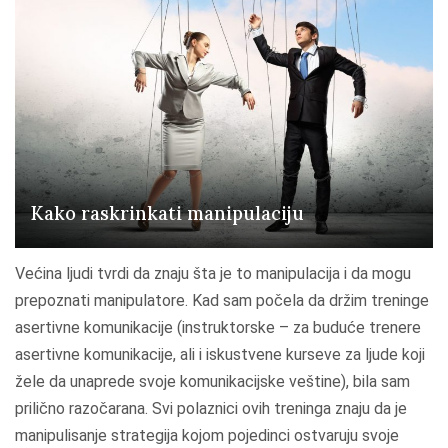
j
e
v
a
ž
n
a
d
Kako raskrinkati manipulaciju
o
b
Većina ljudi tvrdi da znaju šta je to manipulacija i da mogu
r
prepoznati manipulatore. Kad sam počela da držim treninge
a
asertivne komunikacije (instruktorske – za buduće trenere
k
asertivne komunikacije, ali i iskustvene kurseve za ljude koji
o
žele da unaprede svoje komunikacijske veštine), bila sam
m
prilično razočarana. Svi polaznici ovih treninga znaju da je
u
manipulisanje strategija kojom pojedinci ostvaruju svoje
n