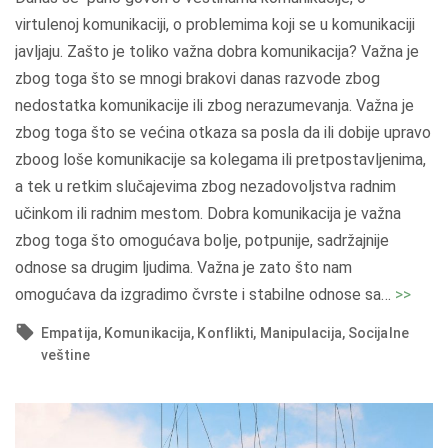
virtulenoj komunikaciji, o problemima koji se u komunikaciji
javljaju. Zašto je toliko važna dobra komunikacija? Važna je
zbog toga što se mnogi brakovi danas razvode zbog
nedostatka komunikacije ili zbog nerazumevanja. Važna je
zbog toga što se većina otkaza sa posla da ili dobije upravo
zboog loše komunikacije sa kolegama ili pretpostavljenima,
a tek u retkim slučajevima zbog nezadovoljstva radnim
učinkom ili radnim mestom. Dobra komunikacija je važna
zbog toga što omogućava bolje, potpunije, sadržajnije
odnose sa drugim ljudima. Važna je zato što nam
"
omogućava da izgradimo čvrste i stabilne odnose sa
…
>>
Z
Empatija
Komunikacija
Konflikti
Manipulacija
Socijalne
a
veštine
š
t
o