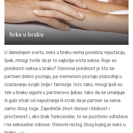
Seks u braku
U današnjem svetu, seks u braku nema posebnu reputaciju,
Ipak, mnogi tvrde da je to najbolja vrsta seksa. Koje su
prednosti seksa u braku? Osnovna prednost je što se
partneri dobro poznaju, pa vremenom postaju slobodniji u
izražavanju svojih želja i fantazija. Isto tako, mnogi ljudi su
tek u braku sigurni u partnerovu ljubav, tako da se umanjuje
ili gubi strah od napuštanja ili strah da je partner sa nama
samo zbog toga. Zajednički život donosi i bliskost i
privrženost i, ako brak funkcioniše, to se pozitivno odražava
i na seksualne odnose. Osnovni razlog zbog kojeg je seks u
"
braku
…
>>