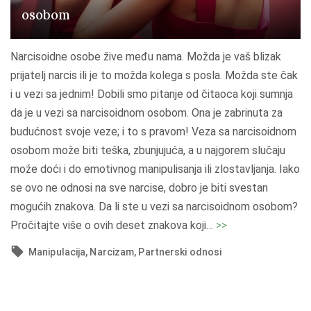
osobom
a
t
i
Narcisoidne osobe žive među nama. Možda je vaš blizak
m
prijatelj narcis ili je to možda kolega s posla. Možda ste čak
a
i u vezi sa jednim! Dobili smo pitanje od čitaoca koji sumnja
n
da je u vezi sa narcisoidnom osobom. Ona je zabrinuta za
i
budućnost svoje veze; i to s pravom! Veza sa narcisoidnom
p
osobom može biti teška, zbunjujuća, a u najgorem slučaju
u
može doći i do emotivnog manipulisanja ili zlostavljanja. Iako
l
se ovo ne odnosi na sve narcise, dobro je biti svestan
a
mogućih znakova. Da li ste u vezi sa narcisoidnom osobom?
c
"
Pročitajte više o ovih deset znakova koji
…
>>
i
1
Manipulacija
Narcizam
Partnerski odnosi
j
0
u
z
"
n