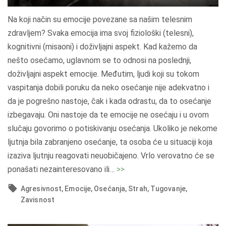
a
"
Na koji način su emocije povezane sa našim telesnim
zdravljem? Svaka emocija ima svoj fiziološki (telesni),
kognitivni (misaoni) i doživljajni aspekt. Kad kažemo da
nešto osećamo, uglavnom se to odnosi na poslednji,
doživljajni aspekt emocije. Međutim, ljudi koji su tokom
vaspitanja dobili poruku da neko osećanje nije adekvatno i
da je pogrešno nastoje, čak i kada odrastu, da to osećanje
izbegavaju. Oni nastoje da te emocije ne osećaju i u ovom
slučaju govorimo o potiskivanju osećanja. Ukoliko je nekome
ljutnja bila zabranjeno osećanje, ta osoba će u situaciji koja
izaziva ljutnju reagovati neuobičajeno. Vrlo verovatno će se
"
ponašati nezainteresovano ili
…
>>
M
Agresivnost
Emocije
Osećanja
Strah
Tugovanje
u
Zavisnost
š
k