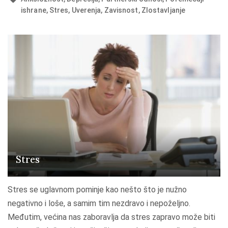
o
ishrane
Stres
Uverenja
Zavisnost
Zlostavljanje
-
z
a
v
i
s
n
o
s
t
i
Stres
l
i
Stres se uglavnom pominje kao nešto što je nužno
z
negativno i loše, a samim tim nezdravo i nepoželjno.
a
Međutim, većina nas zaboravlja da stres zapravo može biti
v