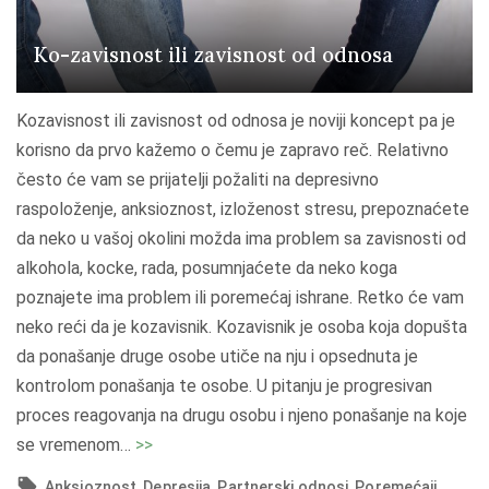
j
a
Ko-zavisnost ili zavisnost od odnosa
"
Kozavisnost ili zavisnost od odnosa je noviji koncept pa je
korisno da prvo kažemo o čemu je zapravo reč. Relativno
često će vam se prijatelji požaliti na depresivno
raspoloženje, anksioznost, izloženost stresu, prepoznaćete
da neko u vašoj okolini možda ima problem sa zavisnosti od
alkohola, kocke, rada, posumnjaćete da neko koga
poznajete ima problem ili poremećaj ishrane. Retko će vam
neko reći da je kozavisnik. Kozavisnik je osoba koja dopušta
da ponašanje druge osobe utiče na nju i opsednuta je
kontrolom ponašanja te osobe. U pitanju je progresivan
proces reagovanja na drugu osobu i njeno ponašanje na koje
"
se vremenom
…
>>
K
Anksioznost
Depresija
Partnerski odnosi
Poremećaji