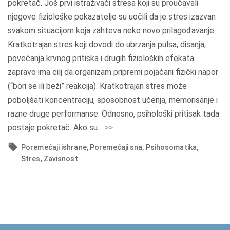
pokretač. Još prvi istraživači stresa koji su proučavali
i
njegove fiziološke pokazatelje su uočili da je stres izazvan
s
svakom situacijom koja zahteva neko novo prilagođavanje.
n
Kratkotrajan stres koji dovodi do ubrzanja pulsa, disanja,
o
povećanja krvnog pritiska i drugih fizioloških efekata
s
zapravo ima cilj da organizam pripremi pojačani fizički napor
t
(“bori se ili beži” reakcija). Kratkotrajan stres može
o
poboljšati koncentraciju, sposobnost učenja, memorisanje i
d
razne druge performanse. Odnosno, psihološki pritisak tada
o
"
postaje pokretač. Ako su
…
>>
d
S
Poremećaji ishrane
Poremećaji sna
Psihosomatika
n
t
Stres
Zavisnost
o
r
s
e
a
s
"
"