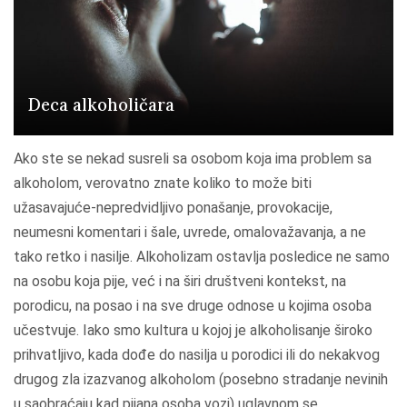
Deca alkoholičara
Ako ste se nekad susreli sa osobom koja ima problem sa
alkoholom, verovatno znate koliko to može biti
užasavajuće-nepredvidljivo ponašanje, provokacije,
neumesni komentari i šale, uvrede, omalovažavanja, a ne
tako retko i nasilje. Alkoholizam ostavlja posledice ne samo
na osobu koja pije, već i na širi društveni kontekst, na
porodicu, na posao i na sve druge odnose u kojima osoba
učestvuje. Iako smo kultura u kojoj je alkoholisanje široko
prihvatljivo, kada dođe do nasilja u porodici ili do nekakvog
drugog zla izazvanog alkoholom (posebno stradanje nevinih
u saobraćaju kad pijana osoba vozi) uglavnom se