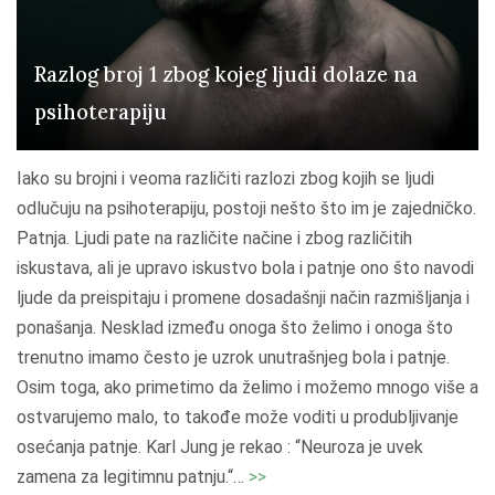
r
a
p
Razlog broj 1 zbog kojeg ljudi dolaze na
i
psihoterapiju
j
a
Iako su brojni i veoma različiti razlozi zbog kojih se ljudi
"
odlučuju na psihoterapiju, postoji nešto što im je zajedničko.
Patnja. Ljudi pate na različite načine i zbog različitih
iskustava, ali je upravo iskustvo bola i patnje ono što navodi
ljude da preispitaju i promene dosadašnji način razmišljanja i
ponašanja. Nesklad između onoga što želimo i onoga što
trenutno imamo često je uzrok unutrašnjeg bola i patnje.
Osim toga, ako primetimo da želimo i možemo mnogo više a
ostvarujemo malo, to takođe može voditi u produbljivanje
osećanja patnje. Karl Jung je rekao : “Neuroza je uvek
"
zamena za legitimnu patnju.“
…
>>