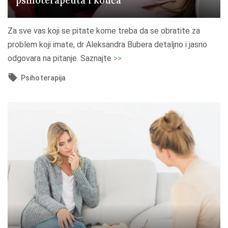
psihoterapeuta i kouča
i
h
Za sve vas koji se pitate kome treba da se obratite za
o
problem koji imate, dr Aleksandra Bubera detaljno i jasno
t
"
odgovara na pitanje. Saznajte
>>
e
R
Psihoterapija
r
a
a
z
p
l
i
i
j
k
a
a
?
i
"
z
m
e
đ