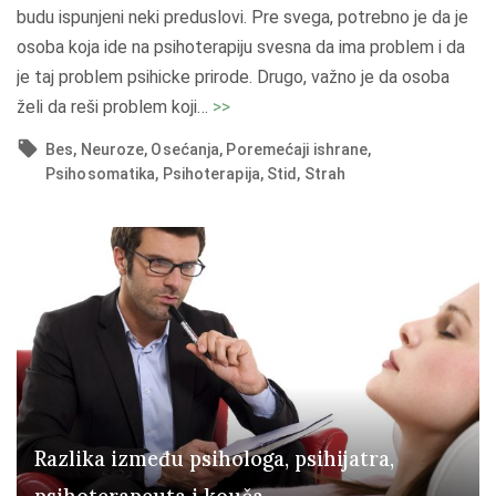
p
budu ispunjeni neki preduslovi. Pre svega, potrebno je da je
s
osoba koja ide na psihoterapiju svesna da ima problem i da
i
je taj problem psihicke prirode. Drugo, važno je da osoba
h
"
želi da reši problem koji
…
>>
o
D
Bes
Neuroze
Osećanja
Poremećaji ishrane
t
a
Psihosomatika
Psihoterapija
Stid
Strah
e
l
r
i
a
m
p
i
i
t
j
r
u
e
"
b
a
Razlika između psihologa, psihijatra,
p
s