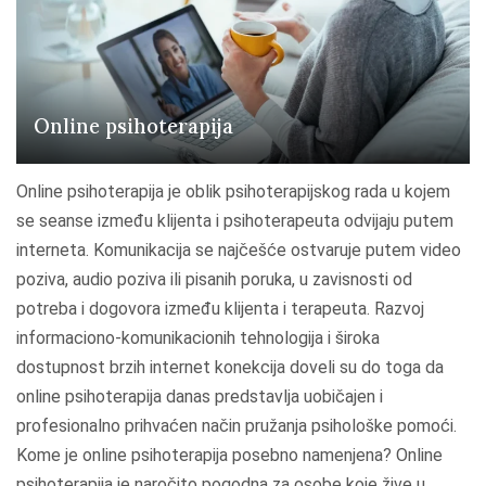
Online psihoterapija
Online psihoterapija je oblik psihoterapijskog rada u kojem
se seanse između klijenta i psihoterapeuta odvijaju putem
interneta. Komunikacija se najčešće ostvaruje putem video
poziva, audio poziva ili pisanih poruka, u zavisnosti od
potreba i dogovora između klijenta i terapeuta. Razvoj
informaciono-komunikacionih tehnologija i široka
dostupnost brzih internet konekcija doveli su do toga da
online psihoterapija danas predstavlja uobičajen i
profesionalno prihvaćen način pružanja psihološke pomoći.
Kome je online psihoterapija posebno namenjena? Online
psihoterapija je naročito pogodna za osobe koje žive u