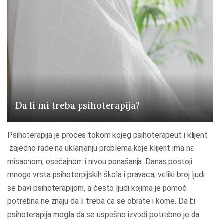
j
e
g
l
j
u
d
i
Da li mi treba psihoterapija?
d
o
Psihoterapija je proces tokom kojeg psihoterapeut i klijent
l
zajedno rade na uklanjanju problema koje klijent ima na
a
misaonom, osećajnom i nivou ponašanja. Danas postoji
z
mnogo vrsta psihoterpijskih škola i pravaca, veliki broj ljudi
e
se bavi psihoterapijom, a često ljudi kojima je pomoć
n
potrebna ne znaju da li treba da se obrate i kome. Da bi
a
psihoterapija mogla da se uspešno izvodi potrebno je da