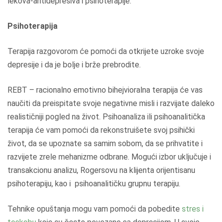
lekova-antidepresiva i psihoterapije.
Psihoterapija
Terapija razgovorom će pomoći da otkrijete uzroke svoje
depresije i da je bolje i brže prebrodite.
REBT – racionalno emotivno bihejvioralna terapija će vas
naučiti da preispitate svoje negativne misli i razvijate daleko
realističniji pogled na život. Psihoanaliza ili psihoanalitička
terapija će vam pomoći da rekonstruišete svoj psihički
život, da se upoznate sa samim sobom, da se prihvatite i
razvijete zrele mehanizme odbrane. Mogući izbor uključuje i
transakcionu analizu, Rogersovu na klijenta orijentisanu
psihoterapiju, kao i psihoanalitičku grupnu terapiju.
Tehnike opuštanja mogu vam pomoći da pobedite
stres i