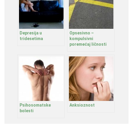
Depresija u
Opsesivno –
tridesetima
kompulsivni
poremećaj ličnosti
Psihosomatske
Anksioznost
bolesti