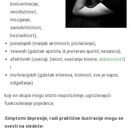
koncentracije,
neodlučnost,
mozganje,
samokritičnost,
beznadnost),
ponašajnih (manjak aktivnosti, povlačenje),
telesnih (gubitak apetita, ili preterani apetit, nesanica),
afektivnih (osećaji: žalost, osećanje krivice,
anksioznost
)
i
motivacijskih (gubitak interesa, tromost, sve je napor,
odgađanje)
koji svi skupa mogu sniziti raspoloženje, ugrožavajući
funkcioniranje pojedinca.
Simptomi depresije, radi praktične ilustracije mogu se
svesti na sledeće: