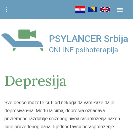
S
k
i
p
t
PSYLANCER Srbija
o
ONLINE psihoterapija
c
o
n
Depresija
t
e
n
t
Sve češće možete čuti od nekoga da vam kaže da je
depresivan-na. Među laicima, depresija označava
privremeno razdoblje sniženog nivoa raspoloženja nakon
loše provedenog dana ili jednostavno neraspoloženje.