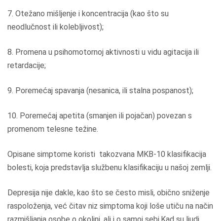
7. Otežano mišljenje i koncentracija (kao što su
neodlučnost ili kolebljivost);
8. Promena u psihomotornoj aktivnosti u vidu agitacija ili
retardacije;
9. Poremećaj spavanja (nesanica, ili stalna pospanost);
10. Poremećaj apetita (smanjen ili pojačan) povezan s
promenom telesne težine.
Opisane simptome koristi takozvana MKB-10 klasifikacija
bolesti, koja predstavlja službenu klasifikaciju u našoj zemlji.
Depresija nije dakle, kao što se često misli, obično sniženje
raspoloženja, već čitav niz simptoma koji loše utiču na način
razmišljanja osobe o okolini, ali i o samoj sebi.Kad su ljudi