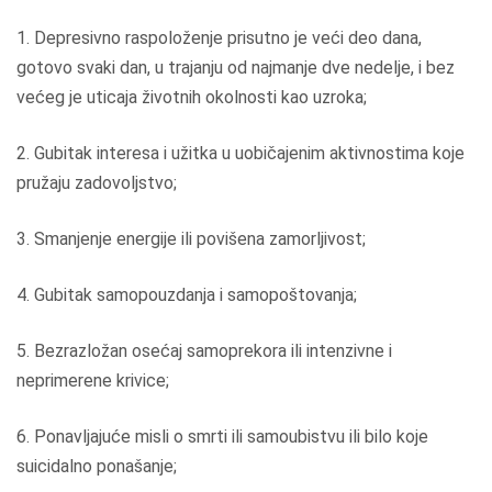
1. Depresivno raspoloženje prisutno je veći deo dana,
gotovo svaki dan, u trajanju od najmanje dve nedelje, i bez
većeg je uticaja životnih okolnosti kao uzroka;
2. Gubitak interesa i užitka u uobičajenim aktivnostima koje
pružaju zadovoljstvo;
3. Smanjenje energije ili povišena zamorljivost;
4. Gubitak samopouzdanja i samopoštovanja;
5. Bezrazložan osećaj samoprekora ili intenzivne i
neprimerene krivice;
6. Ponavljajuće misli o smrti ili samoubistvu ili bilo koje
suicidalno ponašanje;