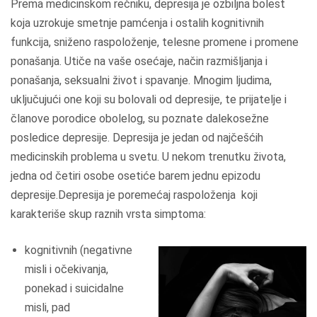
Prema medicinskom rečniku, depresija je ozbiljna bolest
koja uzrokuje smetnje pamćenja i ostalih kognitivnih
funkcija, sniženo raspoloženje, telesne promene i promene
ponašanja. Utiče na vaše osećaje, način razmišljanja i
ponašanja, seksualni život i spavanje. Mnogim ljudima,
uključujući one koji su bolovali od depresije, te prijatelje i
članove porodice obolelog, su poznate dalekosežne
posledice depresije. Depresija je jedan od najčešćih
medicinskih problema u svetu. U nekom trenutku života,
jedna od četiri osobe osetiće barem jednu epizodu
depresije.Depresija je poremećaj raspoloženja koji
karakteriše skup raznih vrsta simptoma:
kognitivnih (negativne
misli i očekivanja,
ponekad i suicidalne
misli, pad