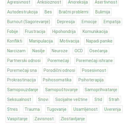
Agresivnost
Anksioznost
Anoreksija
Asertivnost
Autodestrukcija
Bes
Bračni problemi
Bulimija
Burnout (Sagorevanje)
Depresija
Emocije
Empatija
Fobije
Frustracija
Hipohondrija
Komunikacija
Konflikti
Manipulacija
Motivacija
Napadi panike
Narcizam
Nasilje
Neuroze
OCD
Osećanja
Partnerski odnosi
Poremećaji
Poremećaji ishrane
Poremećaji sna
Porodični odnosi
Posesivnost
Prokrastinacija
Psihosomatika
Psihoterapija
Samopouzdanje
Samopoštovanje
Samoprihvatanje
Seksualnost
Snovi
Socijalne veštine
Stid
Strah
Stres
Trauma
Tugovanje
Usamljenost
Uverenja
Vaspitanje
Zavisnost
Zlostavljanje