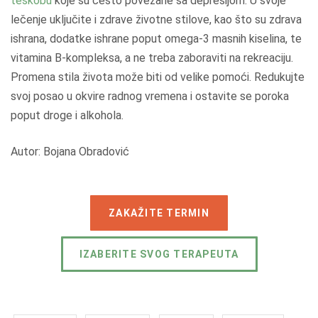
teskobu
koje su često povezane sa depresijom. U svoje
lečenje uključite i zdrave životne stilove, kao što su zdrava
ishrana, dodatke ishrane poput omega-3 masnih kiselina, te
vitamina B-kompleksa, a ne treba zaboraviti na rekreaciju.
Promena stila života može biti od velike pomoći. Redukujte
svoj posao u okvire radnog vremena i ostavite se poroka
poput droge i alkohola.
Autor: Bojana Obradović
ZAKAŽITE TERMIN
IZABERITE SVOG TERAPEUTA