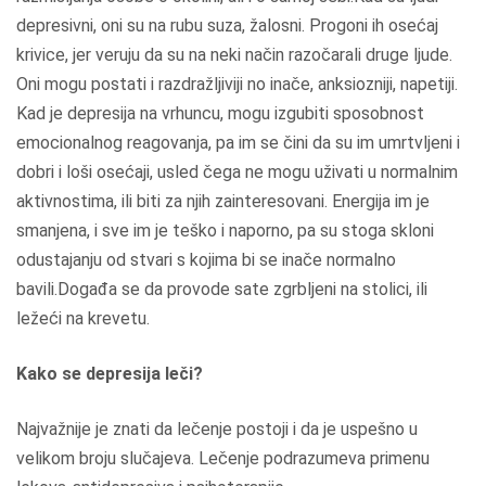
depresivni, oni su na rubu suza, žalosni. Progoni ih osećaj
krivice, jer veruju da su na neki način razočarali druge ljude.
Oni mogu postati i razdražljiviji no inače, anksiozniji, napetiji.
Kad je depresija na vrhuncu, mogu izgubiti sposobnost
emocionalnog reagovanja, pa im se čini da su im umrtvljeni i
dobri i loši osećaji, usled čega ne mogu uživati u normalnim
aktivnostima, ili biti za njih zainteresovani. Energija im je
smanjena, i sve im je teško i naporno, pa su stoga skloni
odustajanju od stvari s kojima bi se inače normalno
bavili.Događa se da provode sate zgrbljeni na stolici, ili
ležeći na krevetu.
Kako se depresija leči?
Najvažnije je znati da lečenje postoji i da je uspešno u
velikom broju slučajeva. Lečenje podrazumeva primenu