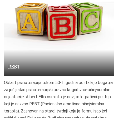
–
I
n
t
e
g
r
a
t
REBT
i
v
n
Oblast psihoterapije tokom 50-ih godina postala je bogatija
a
za još jedan psihoterapijski pravac kognitivno-bihejvioralne
p
orijentacije. Albert Ellis osmislio je novi, integrativni pristup
s
koji je nazvao REBT (Racionalno emotivno bihejvioralna
i
terapija). Zasnovan na staroj tvrdnji koju je formulisao još
h