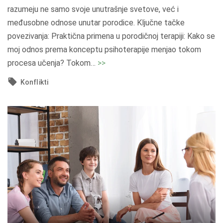
razumeju ne samo svoje unutrašnje svetove, već i
međusobne odnose unutar porodice. Ključne tačke
povezivanja: Praktična primena u porodičnoj terapiji: Kako se
moj odnos prema konceptu psihoterapije menjao tokom
"
procesa učenja? Tokom
…
>>
K
Konflikti
o
n
c
e
p
t
e
g
z
i