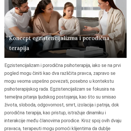
Koncept egzistencijalizma i porodična
terapija
Egzistencijalizam i porodična psihoterapija, iako se na prvi
pogled mogu činiti kao dva različita pravca, zapravo se
mogu veoma uspešno povezati, posebno u kontekstu
psihoterapijskog rada. Egzistencijalizam se fokusira na
temeljna pitanja ljudskog postojanja, kao što su smisao
života, sloboda, odgovornost, smrt, izolacija i patnja, dok
porodična terapija, kao pristup, istražuje dinamiku i
interakcije među članovima porodice. Kroz spoj ovih dvaju
pravaca, terapeuti mogu pomoći klijentima da dublje