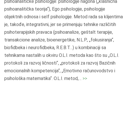
psihoanalitičke psihologije: psihologije nagona („klasnična
e
psihoanalitička teorija“), Ego psihologije, psihologije
r
objektnih odnosa i self psihologije. Metod rada sa klijentima
a
je, takođe, integrativni, jer se primenjuju tehnike različitih
p
psihoterapijskih pravaca (psihoanalize, geštalt terapije,
i
transakcione analize, bioenergetike, N.L.P., „fokusiranja“,
j
biofidbeka i neurofidbeka, R.E.B.T…) u kombinaciji sa
a
tehnikama nastalih u okviru O.L.I. metoda kao što su „O.L.I.
"
protokoli za razvoj ličnosti“, „protokoli za razvoj Bazičnih
emocionalnih kompetencija“, „Emotivno računovodstvo i
"
psihološka matematika“. O.L.I. metod,
…
>>
O
.
L
.
I
.