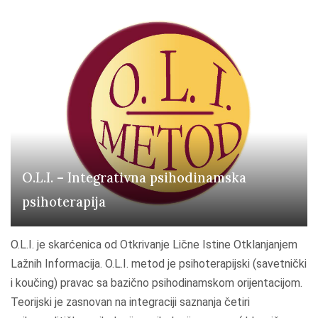
o
t
d
e
i
m
č
s
n
k
a
a
t
p
e
o
r
r
O.L.I. – Integrativna psihodinamska
a
o
psihoterapija
p
d
i
i
j
O.L.I. je skarćenica od Otkrivanje Lične Istine Otklanjanjem
č
a
Lažnih Informacija. O.L.I. metod je psihoterapijski (savetnički
n
"
i koučing) pravac sa bazično psihodinamskom orijentacijom.
a
Teorijski je zasnovan na integraciji saznanja četiri
t