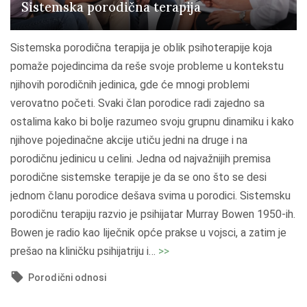
s
Sistemska porodična terapija
t
e
Sistemska porodična terapija je oblik psihoterapije koja
n
pomaže pojedincima da reše svoje probleme u kontekstu
c
njihovih porodičnih jedinica, gde će mnogi problemi
i
verovatno početi. Svaki član porodice radi zajedno sa
j
ostalima kako bi bolje razumeo svoju grupnu dinamiku i kako
a
njihove pojedinačne akcije utiču jedni na druge i na
l
porodičnu jedinicu u celini. Jedna od najvažnijih premisa
i
porodične sistemske terapije je da se ono što se desi
z
jednom članu porodice dešava svima u porodici. Sistemsku
m
porodičnu terapiju razvio je psihijatar Murray Bowen 1950-ih.
a
Bowen je radio kao liječnik opće prakse u vojsci, a zatim je
i
"
prešao na kliničku psihijatriju i
…
>>
p
S
o
Porodični odnosi
i
r
s