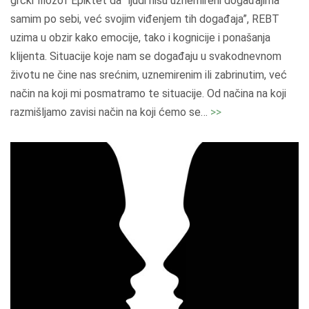
grčki filozof Epiktet da “ljudi nisu uznemireni događajima
o
samim po sebi, već svojim viđenjem tih događaja”, REBT
d
uzima u obzir kako emocije, tako i kognicije i ponašanja
i
klijenta. Situacije koje nam se događaju u svakodnevnom
n
životu ne čine nas srećnim, uznemirenim ili zabrinutim, već
a
način na koji mi posmatramo te situacije. Od načina na koji
m
"
razmišljamo zavisi način na koji ćemo se
…
>>
s
R
k
E
a
B
p
T
s
"
i
h
o
t
e