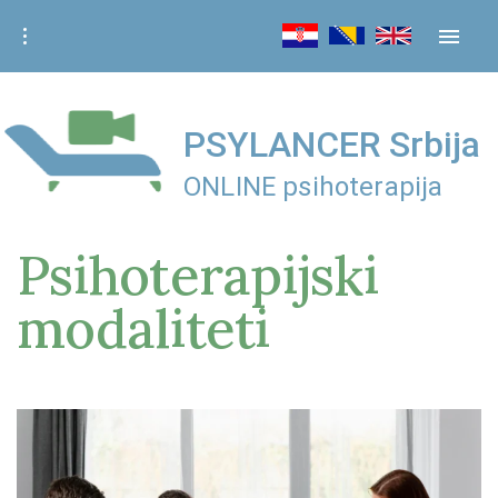
S
k
i
p
t
PSYLANCER Srbija
o
ONLINE psihoterapija
c
o
Psihoterapijski
n
t
modaliteti
e
n
t