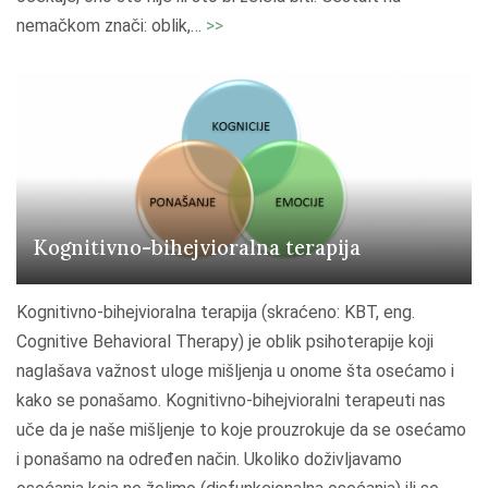
"
nemačkom znači: oblik,
…
>>
G
e
š
t
a
l
t
Kognitivno-bihejvioralna terapija
p
s
Kognitivno-bihejvioralna terapija (skraćeno: KBT, eng.
i
Cognitive Behavioral Therapy) je oblik psihoterapije koji
h
naglašava važnost uloge mišljenja u onome šta osećamo i
o
kako se ponašamo. Kognitivno-bihejvioralni terapeuti nas
t
uče da je naše mišljenje to koje prouzrokuje da se osećamo
e
i ponašamo na određen način. Ukoliko doživljavamo
r