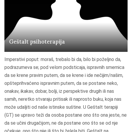
r
a
p
i
j
Geštalt psihoterapija
a
"
Imperativi poput: moraš, trebalo bi da, bilo bi poželjno da,
podrazumeva se; pod velom podsticaja, ispravnih smernica
da se krene pravim putem, da se krene i ide nečijim/našim,
opšteprihvaćeno ispravnim putem, da se postane neko,
onakav, ikakav, dobar, bolji, iz perspektive drugih ili nas
samih, neretko stvaraju pritisak ili naprosto buku, koja nas
može udaljiti od naše istinske suštine. U Geštalt terapiji
(GT) se upravo teži da osoba postane ono što ona jeste, ne
da se učini drugačijom, ne da postane ono što se od nje
očekuje, ono što nije ili što bi želela biti. Geštalt na