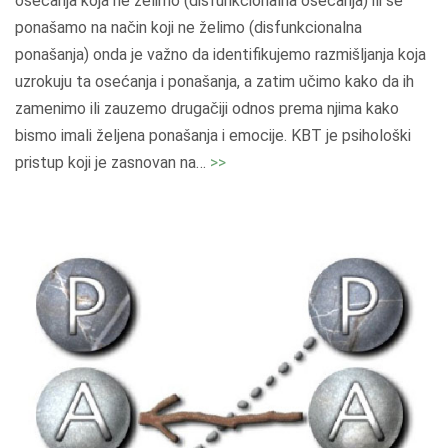
osećanja koja ne želimo (disfunkcionalna osećanja) ili se
a
ponašamo na način koji ne želimo (disfunkcionalna
p
ponašanja) onda je važno da identifikujemo razmišljanja koja
i
uzrokuju ta osećanja i ponašanja, a zatim učimo kako da ih
j
zamenimo ili zauzemo drugačiji odnos prema njima kako
a
bismo imali željena ponašanja i emocije. KBT je psihološki
"
"
pristup koji je zasnovan na
…
>>
K
o
g
n
i
t
i
v
n
o