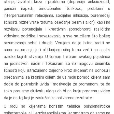
stanja, životnih kriza i problema (depresija, anksioznost,
panični napadi, emocionalne teškoće, problemi u
interpersonalnim relacijama, socijalne inhibicije, poremećaji
ličnosti, razne vrste trauma, osećanje besmisla idr.), kao i na
razvijanju potencijala i kreativnih sposobnosti, različitim
vidovima podrške i savetovanja, a sve sa ciljem što boljeg
razumevanja sebe i drugih. Verujem da je bitno raditi ne
samo na smanjenju i otklanjanju simptoma već i na analizi
uzroka koji ih stvaraju. U terapiji tretiram svakog pojedinca
na jedinstven način i fokusiram se na njegovu dinamiku
ličnosti koju istražujemo zajedno kroz akcenat na odnosu i
osećanjima, sa krajnjim ciljem da uz moju pomoć klijent sam
dođe do potrebnih uvida i motivacije za promenom, te da
tako preuzme aktivniju ulogu da bi na kraju procesa uvideo
da je on taj koji je zaslužan za ostvarene rezultate.
U radu sa klijentima koristim tehnike psihoanalitičke
psihoterapije, ali i egzistencijalizma, jer smatram da samo na