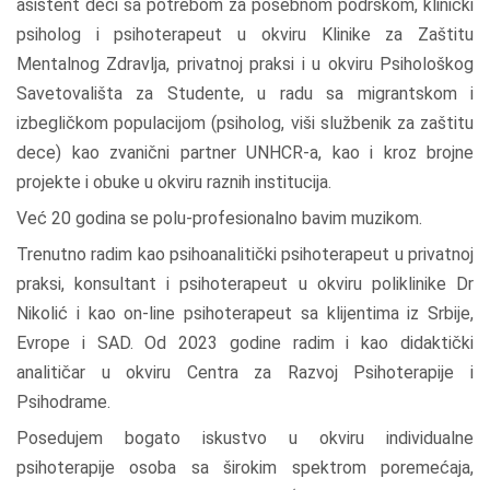
asistent deci sa potrebom za posebnom podrškom, klinički
psiholog i psihoterapeut u okviru Klinike za Zaštitu
Mentalnog Zdravlja, privatnoj praksi i u okviru Psihološkog
Savetovališta za Studente, u radu sa migrantskom i
izbegličkom populacijom (psiholog, viši službenik za zaštitu
dece) kao zvanični partner UNHCR-a, kao i kroz brojne
projekte i obuke u okviru raznih institucija.
Već 20 godina se polu-profesionalno bavim muzikom.
Trenutno radim kao psihoanalitički psihoterapeut u privatnoj
praksi, konsultant i psihoterapeut u okviru poliklinike Dr
Nikolić i kao on-line psihoterapeut sa klijentima iz Srbije,
Evrope i SAD. Od 2023 godine radim i kao didaktički
analitičar u okviru Centra za Razvoj Psihoterapije i
Psihodrame.
Posedujem bogato iskustvo u okviru individualne
psihoterapije osoba sa širokim spektrom poremećaja,