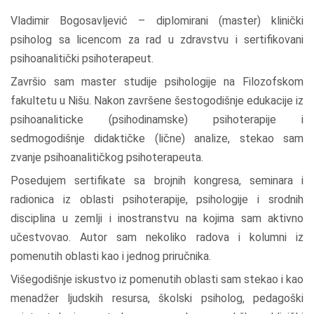
Vladimir Bogosavljević – diplomirani (master) klinički
psiholog sa licencom za rad u zdravstvu i sertifikovani
psihoanalitički psihoterapeut.
Završio sam master studije psihologije na Filozofskom
fakultetu u Nišu. Nakon završene šestogodišnje edukacije iz
psihoanaliticke (psihodinamske) psihoterapije i
sedmogodišnje didaktičke (lične) analize, stekao sam
zvanje psihoanalitičkog psihoterapeuta.
Posedujem sertifikate sa brojnih kongresa, seminara i
radionica iz oblasti psihoterapije, psihologije i srodnih
disciplina u zemlji i inostranstvu na kojima sam aktivno
učestvovao. Autor sam nekoliko radova i kolumni iz
pomenutih oblasti kao i jednog priručnika.
Višegodišnje iskustvo iz pomenutih oblasti sam stekao i kao
menadžer ljudskih resursa, školski psiholog, pedagoški