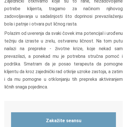
Zajednički otkrivamo koje su to rane, nezadovoljene
potrebe klijenta, tragamo za načinom njihovog
zadovoljavanja u sadašnjosti što doprinosi prevazilaženju
bola i patnje i otvara put ličnog rasta.
Polazim od uverenja da svaki čovek ima potencijal i urođenu
težnju da izraste u zrelu, ostvarenu ličnost. Na tom putu
nailazi na prepreke - životne krize, koje nekad sam
prevazilazi, a ponekad mu je potrebna stručna pomoć i
podrška. Smatram da je posao terapeuta da pomogne
klijentu da kroz zajednički rad otkrije uzroke zastoja, a zatim
i da mu pomogne u otklonjanju tih prepreka aktiviranjem
ličnih snaga pojedinca.
Zakažite seansu