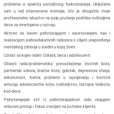
problema iz spektra porodičnog funkcionisanja. Uključena
sam u rad interresorne komisije, što je obogatilo moje
profesionalno iskustvo na polju pružanja podrške roditeljima
dece sa smetnjama u razvoju.
Aktivno se bavim psihoterapijom i savetovanjem, kao i
realizacijom psihoedukativnih radionica s ciljem unapređenja
mentalnog zdravlja u sredini u kojoj živim.
Uzrast sa kojim radim: Odrasli, deca i adolescenti
Oblasti rada/problematika: prevazilaženje životnih kriza,
partnerski odnosi, bračne krize, gubitak, depresivna stanja,
anksioznost, trema, problemi u ispoljavanju i kontroli
emocija, adolescentne krize, roditeljstvo, razvojne teškoće
kod dece…
Psihoterapijski stil: U psihoterapijskom radu negujem
relacioni pristup i fokus stavljam na potrebe klijenta.