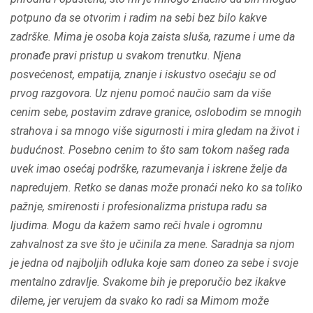
5
potpuno da se otvorim i radim na sebi bez bilo kakve
zadrške. Mima je osoba koja zaista sluša, razume i ume da
pronađe pravi pristup u svakom trenutku. Njena
posvećenost, empatija, znanje i iskustvo osećaju se od
prvog razgovora. Uz njenu pomoć naučio sam da više
cenim sebe, postavim zdrave granice, oslobodim se mnogih
strahova i sa mnogo više sigurnosti i mira gledam na život i
budućnost. Posebno cenim to što sam tokom našeg rada
uvek imao osećaj podrške, razumevanja i iskrene želje da
napredujem. Retko se danas može pronaći neko ko sa toliko
pažnje, smirenosti i profesionalizma pristupa radu sa
ljudima. Mogu da kažem samo reči hvale i ogromnu
zahvalnost za sve što je učinila za mene. Saradnja sa njom
je jedna od najboljih odluka koje sam doneo za sebe i svoje
mentalno zdravlje. Svakome bih je preporučio bez ikakve
dileme, jer verujem da svako ko radi sa Mimom može