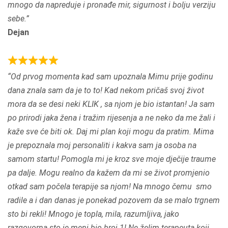
mnogo da napreduje i pronađe mir, sigurnost i bolju verziju
sebe.
Dejan
R
Od prvog momenta kad sam upoznala Mimu prije godinu
a
dana znala sam da je to to! Kad nekom pričaš svoj život
t
mora da se desi neki KLIK , sa njom je bio istantan! Ja sam
e
po prirodi jaka žena i tražim rijesenja a ne neko da me žali i
d
kaže sve će biti ok. Daj mi plan koji mogu da pratim. Mima
5
je prepoznala moj personaliti i kakva sam ja osoba na
,
samom startu! Pomogla mi je kroz sve moje dječije traume
0
pa dalje. Mogu realno da kažem da mi se život promjenio
o
otkad sam počela terapije sa njom! Na mnogo čemu smo
u
radile a i dan danas je ponekad pozovem da se malo trgnem
t
sto bi rekli! Mnogo je topla, mila, razumljiva, jako
o
razgovorna sto je meni bio broj 1! Ne želim terapeuta koji