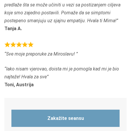
predlaže šta se može učiniti u vezi sa postizanjem ciljeva
0
koje smo zajedno postavili. Pomaže da se simptomi
o
postepeno smanjuju uz sjajnu empatiju. Hvala ti Mima!
u
Tanja A.
t
o
f
R
Sve moje preporuke za Miroslavu!
5
a
t
Iako nisam vjerovao, doista mi je pomogla kad mi je bio
e
najteže! Hvala za sve
d
Toni, Austrija
5
,
0
o
Zakažite seansu
u
t