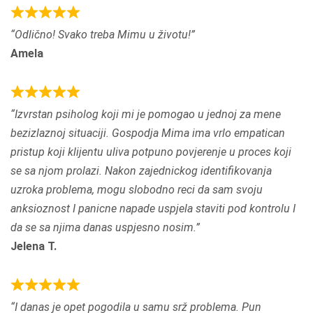
u
R
Odlično! Svako treba Mimu u životu!
t
a
Amela
o
t
f
e
5
d
R
Izvrstan psiholog koji mi je pomogao u jednoj za mene
5
a
bezizlaznoj situaciji. Gospodja Mima ima vrlo empatican
,
t
pristup koji klijentu uliva potpuno povjerenje u proces koji
0
e
se sa njom prolazi. Nakon zajednickog identifikovanja
o
d
uzroka problema, mogu slobodno reci da sam svoju
u
5
anksioznost I panicne napade uspjela staviti pod kontrolu I
t
,
da se sa njima danas uspjesno nosim.
o
0
Jelena T.
f
o
5
u
t
R
I danas je opet pogodila u samu srž problema. Pun
o
a