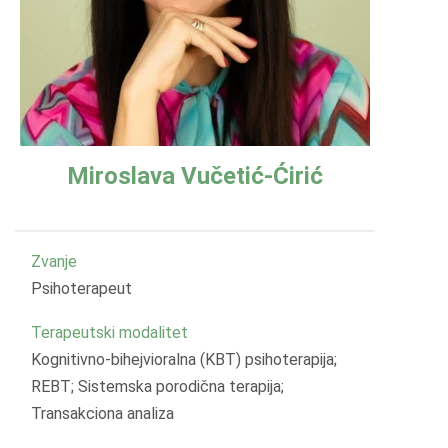
Miroslava Vučetić-Ćirić
Zvanje
Psihoterapeut
Terapeutski modalitet
Kognitivno-bihejvioralna (KBT) psihoterapija;
REBT; Sistemska porodična terapija;
Transakciona analiza