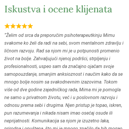
Iskustva i ocene klijenata
R
Želim od srca da preporučim psihoterapeutkinju Mimu
a
svakome ko želi da radi na sebi, svom mentalnom zdravlju i
t
ličnom razvoju. Rad sa njom mi je u potpunosti promenio
e
život na bolje. Zahvaljujući njenoj podršci, strpljenju i
d
profesionalnosti, uspeo sam da značajno ojačam svoje
5
samopouzdanje, smanjim anksioznost i naučim kako da se
,
mnogo bolje nosim sa svakodnevnim izazovima. Tokom
0
više od dve godine zajedničkog rada, Mima mi je pomogla
o
ne samo u privatnom životu, već i u poslovnom razvoju i
u
odnosu prema sebi i drugima. Njen pristup je topao, iskren,
t
pun razumevanja i nikada nisam imao osećaj osude ili
o
neprijatnosti. Komunikacija sa njom je izuzetno laka,
f
prirodna i opuštena, što mi je mnogo značilo da bih mogao