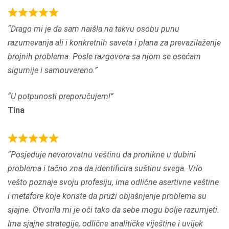
5
R
Drago mi je da sam naišla na takvu osobu punu
a
razumevanja ali i konkretnih saveta i plana za prevazilaženje
t
brojnih problema. Posle razgovora sa njom se osećam
e
sigurnije i samouvereno.
d
5
U potpunosti preporučujem!
,
Tina
0
o
u
R
Posjeduje nevorovatnu veštinu da pronikne u dubini
t
a
problema i tačno zna da identificira suštinu svega. Vrlo
o
t
vešto poznaje svoju profesiju, ima odlične asertivne veštine
f
e
i metafore koje koriste da pruži objašnjenje problema su
5
d
sjajne. Otvorila mi je oči tako da sebe mogu bolje razumjeti.
5
Ima sjajne strategije, odlične analitičke viještine i uvijek
,