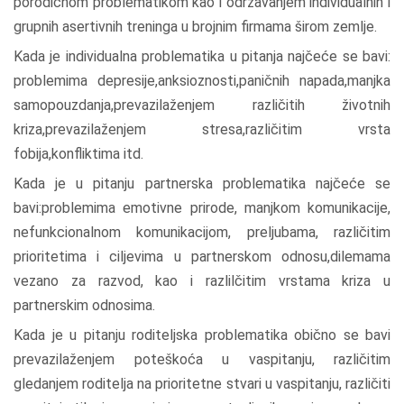
porodičnom problematikom kao i održavanjem individualnih i
grupnih asertivnih treninga u brojnim firmama širom zemlje.
Kada je individualna problematika u pitanja najčeće se bavi:
problemima depresije,anksioznosti,paničnih napada,manjka
samopouzdanja,prevazilaženjem različitih životnih
kriza,prevazilaženjem stresa,različitim vrsta
fobija,konfliktima itd.
Kada je u pitanju partnerska problematika najčeće se
bavi:problemima emotivne prirode, manjkom komunikacije,
nefunkcionalnom komunikacijom, preljubama, različitim
prioritetima i ciljevima u partnerskom odnosu,dilemama
vezano za razvod, kao i razlilčitim vrstama kriza u
partnerskim odnosima.
Kada je u pitanju roditeljska problematika obično se bavi
prevazilaženjem poteškoća u vaspitanju, različitim
gledanjem roditelja na prioritetne stvari u vaspitanju, različiti