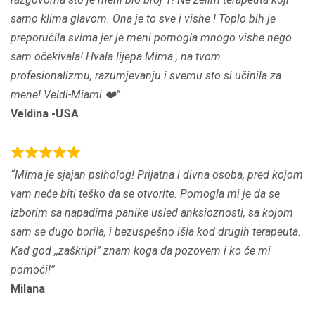
f
samo klima glavom. Ona je to sve i vishe ! Toplo bih je
5
preporučila svima jer je meni pomogla mnogo vishe nego
sam očekivala! Hvala lijepa Mima , na tvom
profesionalizmu, razumjevanju i svemu sto si učinila za
mene! Veldi-Miami ❤️
Veldina -USA
R
Mima je sjajan psiholog! Prijatna i divna osoba, pred kojom
a
vam neće biti teško da se otvorite. Pomogla mi je da se
t
izborim sa napadima panike usled anksioznosti, sa kojom
e
sam se dugo borila, i bezuspešno išla kod drugih terapeuta.
d
Kad god ,,zaškripi” znam koga da pozovem i ko će mi
5
pomoći!
,
Milana
0
o