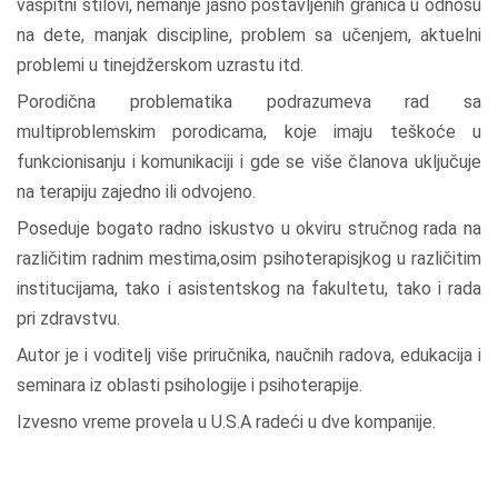
vaspitni stilovi, nemanje jasno postavljenih granica u odnosu
na dete, manjak discipline, problem sa učenjem, aktuelni
problemi u tinejdžerskom uzrastu itd.
Porodična problematika podrazumeva rad sa
multiproblemskim porodicama, koje imaju teškoće u
funkcionisanju i komunikaciji i gde se više članova uključuje
na terapiju zajedno ili odvojeno.
Poseduje bogato radno iskustvo u okviru stručnog rada na
različitim radnim mestima,osim psihoterapisjkog u različitim
institucijama, tako i asistentskog na fakultetu, tako i rada
pri zdravstvu.
Autor je i voditelj više priručnika, naučnih radova, edukacija i
seminara iz oblasti psihologije i psihoterapije.
Izvesno vreme provela u U.S.A radeći u dve kompanije.