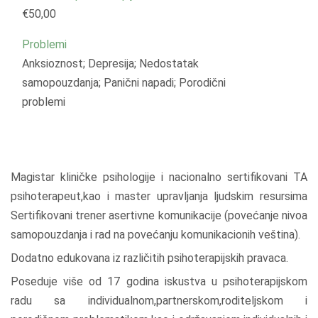
€50,00
Problemi
Anksioznost; Depresija; Nedostatak
samopouzdanja; Panični napadi; Porodični
problemi
Magistar kliničke psihologije i nacionalno sertifikovani TA
psihoterapeut,kao i master upravljanja ljudskim resursima
Sertifikovani trener asertivne komunikacije (povećanje nivoa
samopouzdanja i rad na povećanju komunikacionih veština).
Dodatno edukovana iz različitih psihoterapijskih pravaca.
Poseduje više od 17 godina iskustva u psihoterapijskom
radu sa individualnom,partnerskom,roditeljskom i