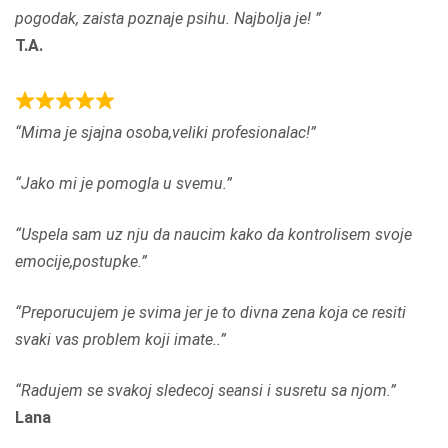
pogodak, zaista poznaje psihu. Najbolja je!
f
t
T.A.
5
e
d
5
R
Mima je sjajna osoba,veliki profesionalac!
,
a
0
t
Jako mi je pomogla u svemu.
o
e
u
d
Uspela sam uz nju da naucim kako da kontrolisem svoje
t
5
emocije,postupke.
o
,
f
0
Preporucujem je svima jer je to divna zena koja ce resiti
5
o
svaki vas problem koji imate..
u
t
Radujem se svakoj sledecoj seansi i susretu sa njom.
o
Lana
f