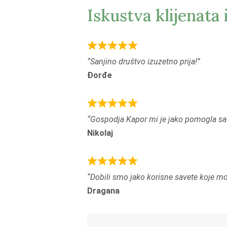
Iskustva klijenata 
R
Sanjino društvo izuzetno prija!
a
Đorđe
t
e
d
R
Gospodja Kapor mi je jako pomogla sa
5
a
Nikolaj
,
t
0
e
o
d
R
u
Dobili smo jako korisne savete koje 
5
a
t
Dragana
,
t
o
0
e
f
o
d