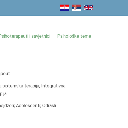
Psihoterapeuti i savjetnici
Psihološke teme
apeut
 sistemska terapija; Integrativna
pija
nejdžeri; Adolescenti; Odrasli