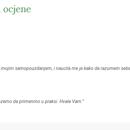
i ocjene
 mojim samopouzdanjem, i naucila me je kako da razumem sebe i
mozemo da primenmo u praksi. Hvala Vam.