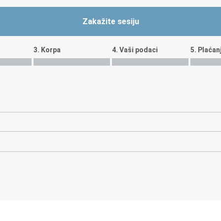
Zakažite sesiju
3. Korpa
4. Vaši podaci
5. Plaćan