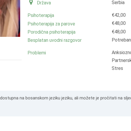
Serbia
Država
€42,00
Psihoterapija
€48,00
Psihoterapija za parove
€48,00
Porodična psihoterapija
Potreban
Besplatan uvodni razgovor
Anksiozn
Problemi
Partnersk
Stres
e dostupna na bosanskom jeziku jeziku, ali možete je pročitati na slj