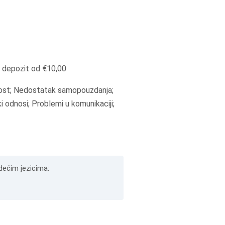
 depozit od €10,00
ost; Nedostatak samopouzdanja;
i odnosi; Problemi u komunikaciji;
edećim jezicima: