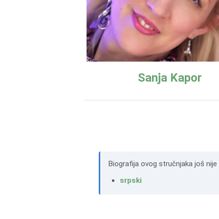
Sanja Kapor
Biografija ovog stručnjaka još nij
srpski