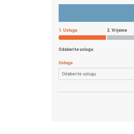
5
u
5
t
,
o
0
f
o
1. Usluga
2. Vrijeme
5
u
t
Odaberite uslugu:
o
f
Usluga
5