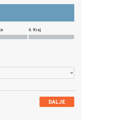
je
6. Kraj
DALJE