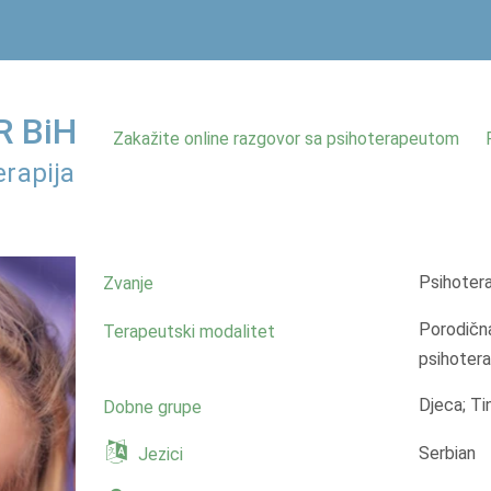
 BiH
Zakažite online razgovor sa psihoterapeutom
rapija
Psihoter
Zvanje
Porodična
Terapeutski modalitet
psihotera
Djeca; Ti
Dobne grupe
Serbian
Jezici