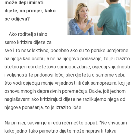
može deprimirati
dijete, na primjer, kako
se odijeva?
– Ako roditelj stalno
samo kritizira dijete za
sve i to neselektivno, posebno ako su to poruke usmjerene
na njega kao osobu, a ne na njegovo ponašanje, to je izrazito
štetno jer ruši djetetovo samopouzdanje, osjećaj vrijednosti
i voljenosti te pridonosi lošoj slici djeteta o samome sebi,
što vodi osjećaju manje vrijednosti ili čak samoprezira, koji je
osnova mnogih depresivnih poremećaja. Dakle, još jednom
naglašavam: ako kritizirajući dijete ne razlikujemo njega od
njegova ponašanja, to je izrazito loše.
Na primjer, sasvim je u redu reći nešto poput: “Ne shvaćam
kako jedno tako pametno dijete može napraviti takvu