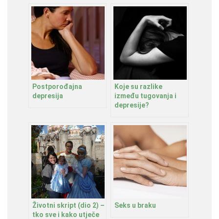
Postporođajna
Koje su razlike
depresija
između tugovanja i
depresije?
Životni skript (dio 2) –
Seks u braku
tko sve i kako utječe