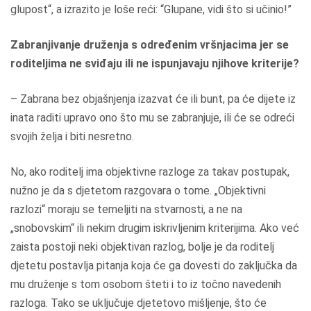
glupost“, a izrazito je loše reći: “Glupane, vidi što si učinio!”
Zabranjivanje druženja s određenim vršnjacima jer se
roditeljima ne sviđaju ili ne ispunjavaju njihove kriterije?
– Zabrana bez objašnjenja izazvat će ili bunt, pa će dijete iz
inata raditi upravo ono što mu se zabranjuje, ili će se odreći
svojih želja i biti nesretno.
No, ako roditelj ima objektivne razloge za takav postupak,
nužno je da s djetetom razgovara o tome. „Objektivni
razlozi“ moraju se temeljiti na stvarnosti, a ne na
„snobovskim“ ili nekim drugim iskrivljenim kriterijima. Ako već
zaista postoji neki objektivan razlog, bolje je da roditelj
djetetu postavlja pitanja koja će ga dovesti do zaključka da
mu druženje s tom osobom šteti i to iz točno navedenih
razloga. Tako se uključuje djetetovo mišljenje, što će