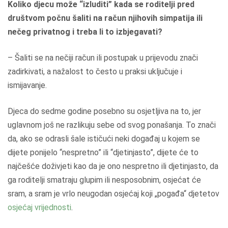
Koliko djecu može “izluditi” kada se roditelji pred
društvom počnu šaliti na račun njihovih simpatija ili
nečeg privatnog i treba li to izbjegavati?
– Šaliti se na nečiji račun ili postupak u prijevodu znači
zadirkivati, a nažalost to često u praksi uključuje i
ismijavanje.
Djeca do sedme godine posebno su osjetljiva na to, jer
uglavnom još ne razlikuju sebe od svog ponašanja. To znači
da, ako se odrasli šale ističući neki događaj u kojem se
dijete ponijelo “nespretno” ili “djetinjasto”, dijete će to
najčešće doživjeti kao da je ono nespretno ili djetinjasto, da
ga roditelji smatraju glupim ili nesposobnim, osjećat će
sram, a sram je vrlo neugodan osjećaj koji „pogađa“ djetetov
osjećaj vrijednosti
.