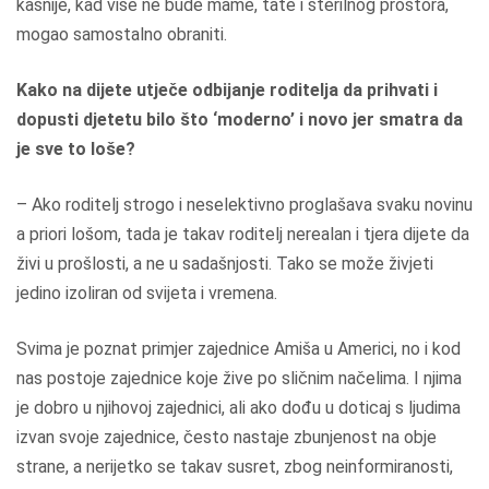
kasnije, kad više ne bude mame, tate i sterilnog prostora,
mogao samostalno obraniti.
Kako na dijete utječe odbijanje roditelja da prihvati i
dopusti djetetu bilo što ‘moderno’ i novo jer smatra da
je sve to loše?
– Ako roditelj strogo i neselektivno proglašava svaku novinu
a priori lošom, tada je takav roditelj nerealan i tjera dijete da
živi u prošlosti, a ne u sadašnjosti. Tako se može živjeti
jedino izoliran od svijeta i vremena.
Svima je poznat primjer zajednice Amiša u Americi, no i kod
nas postoje zajednice koje žive po sličnim načelima. I njima
je dobro u njihovoj zajednici, ali ako dođu u doticaj s ljudima
izvan svoje zajednice, često nastaje zbunjenost na obje
strane, a nerijetko se takav susret, zbog neinformiranosti,