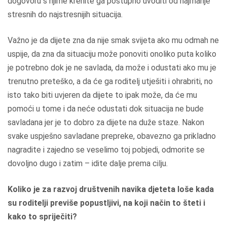
dogovoru s njime krenite ga postupno uvoditi od najmanje
stresnih do najstresnijih situacija.
Važno je da dijete zna da nije smak svijeta ako mu odmah ne
uspije, da zna da situaciju može ponoviti onoliko puta koliko
je potrebno dok je ne savlada, da može i odustati ako mu je
trenutno preteško, a da će ga roditelj utješiti i ohrabriti, no
isto tako biti uvjeren da dijete to ipak može, da će mu
pomoći u tome i da neće odustati dok situacija ne bude
savladana jer je to dobro za dijete na duže staze. Nakon
svake uspješno savladane prepreke, obavezno ga prikladno
nagradite i zajedno se veselimo toj pobjedi, odmorite se
dovoljno dugo i zatim – idite dalje prema cilju.
Koliko je za razvoj društvenih navika djeteta loše kada
su roditelji previše popustljivi, na koji način to šteti i
kako to spriječiti?