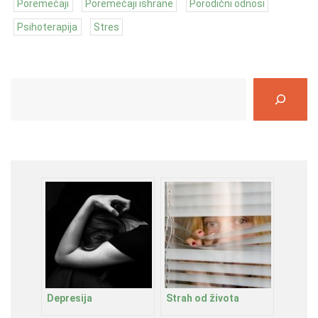
Poremećaji
Poremećaji ishrane
Porodični odnosi
Psihoterapija
Stres
S
e
a
r
c
h
Depresija
Strah od života