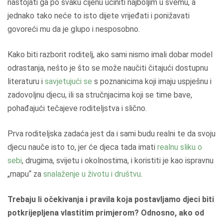
nastojati ga po svaku cijenu učiniti najboljim u svemu, a
jednako tako neće to isto dijete vrijeđati i ponižavati
govoreći mu da je glupo i nesposobno.
Kako biti razborit roditelj, ako sami nismo imali dobar model
odrastanja, nešto je što se može naučiti čitajući dostupnu
literaturu i
savjetujući se
s poznanicima koji imaju uspješnu i
zadovoljnu djecu, ili sa stručnjacima koji se time bave,
pohađajući tečajeve roditeljstva i slično.
Prva roditeljska zadaća jest da i sami budu realni te da svoju
djecu nauče isto to, jer će djeca tada imati
realnu sliku o
sebi
, drugima, svijetu i okolnostima, i koristiti je kao ispravnu
„mapu“ za
snalaženje u životu i društvu
.
Trebaju li očekivanja i pravila koja postavljamo djeci biti
potkrijepljena vlastitim primjerom? Odnosno, ako od