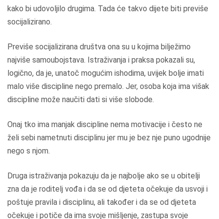
kako bi udovoljilo drugima. Tada će takvo dijete biti previše
socijalizirano.
Previše socijalizirana društva ona su u kojima bilježimo
najviše samoubojstava. Istraživanja i praksa pokazali su,
logično, da je, unatoč mogućim ishodima, uvijek bolje imati
malo više discipline nego premalo. Jer, osoba koja ima višak
discipline može naučiti dati si više slobode.
Onaj tko ima manjak discipline nema motivacije i često ne
želi sebi nametnuti disciplinu jer mu je bez nje puno ugodnije
nego s njom.
Druga istraživanja pokazuju da je najbolje ako se u obitelji
zna da je roditelj vođa i da se od djeteta očekuje da usvoji i
poštuje pravila i disciplinu, ali također i da se od djeteta
očekuje i potiče da ima svoje mišljenje, zastupa svoje