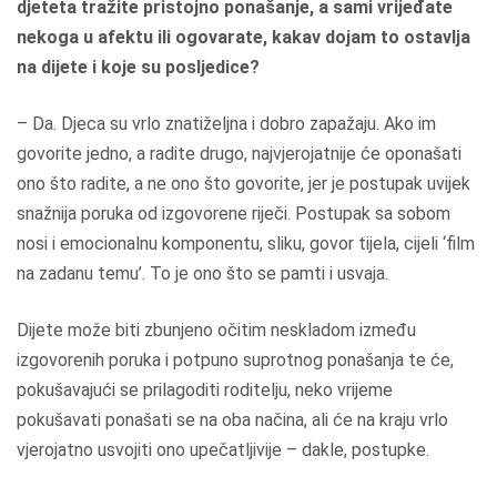
djeteta tražite pristojno ponašanje, a sami vrijeđate
nekoga u afektu ili ogovarate, kakav dojam to ostavlja
na dijete i koje su posljedice?
– Da. Djeca su vrlo znatiželjna i dobro zapažaju. Ako im
govorite jedno, a radite drugo, najvjerojatnije će oponašati
ono što radite, a ne ono što govorite, jer je postupak uvijek
snažnija poruka od izgovorene riječi. Postupak sa sobom
nosi i emocionalnu komponentu, sliku, govor tijela, cijeli ‘film
na zadanu temu’. To je ono što se pamti i usvaja.
Dijete može biti zbunjeno očitim neskladom između
izgovorenih poruka i potpuno suprotnog ponašanja te će,
pokušavajući se prilagoditi roditelju, neko vrijeme
pokušavati ponašati se na oba načina, ali će na kraju vrlo
vjerojatno usvojiti ono upečatljivije – dakle, postupke.