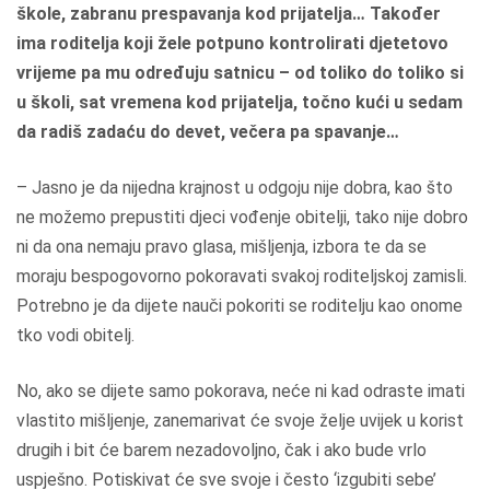
škole, zabranu prespavanja kod prijatelja… Također
ima roditelja koji žele potpuno kontrolirati djetetovo
vrijeme pa mu određuju satnicu – od toliko do toliko si
u školi, sat vremena kod prijatelja, točno kući u sedam
da radiš zadaću do devet, večera pa spavanje…
– Jasno je da nijedna krajnost u odgoju nije dobra, kao što
ne možemo prepustiti djeci vođenje obitelji, tako nije dobro
ni da ona nemaju pravo glasa, mišljenja, izbora te da se
moraju bespogovorno pokoravati svakoj roditeljskoj zamisli.
Potrebno je da dijete nauči pokoriti se roditelju kao onome
tko vodi obitelj.
No, ako se dijete samo pokorava, neće ni kad odraste imati
vlastito mišljenje, zanemarivat će svoje želje uvijek u korist
drugih i bit će barem nezadovoljno, čak i ako bude vrlo
uspješno. Potiskivat će sve svoje i često ‘izgubiti sebe’