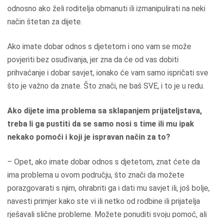
odnosno ako želi roditelja obmanuti ili izmanipulirati na neki
način štetan za dijete.
Ako imate dobar odnos s djetetom i ono vam se može
povjeriti bez osuđivanja, jer zna da će od vas dobiti
prihvaćanje i dobar savjet, ionako će vam samo ispričati sve
što je važno da znate. Što znači, ne baš SVE, i to je u redu.
Ako dijete ima problema sa sklapanjem prijateljstava,
treba li ga pustiti da se samo nosi s time ili mu ipak
nekako pomoći i koji je ispravan način za to?
– Opet, ako imate dobar odnos s djetetom, znat ćete da
ima problema u ovom području, što znači da možete
porazgovarati s njim, ohrabriti ga i dati mu savjet ili, još bolje,
navesti primjer kako ste vi ili netko od rodbine ili prijatelja
rješavali slične probleme. Možete ponuditi svoju pomoć, ali