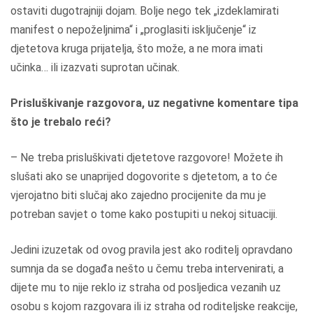
ostaviti dugotrajniji dojam. Bolje nego tek „izdeklamirati
manifest o nepoželjnima“ i „proglasiti isključenje“ iz
djetetova kruga prijatelja, što može, a ne mora imati
učinka… ili izazvati suprotan učinak.
Prisluškivanje razgovora, uz negativne komentare tipa
što je trebalo reći?
– Ne treba prisluškivati djetetove razgovore! Možete ih
slušati ako se unaprijed dogovorite s djetetom, a to će
vjerojatno biti slučaj ako zajedno procijenite da mu je
potreban savjet o tome kako postupiti u nekoj situaciji.
Jedini izuzetak od ovog pravila jest ako roditelj opravdano
sumnja da se događa nešto u čemu treba intervenirati, a
dijete mu to nije reklo iz straha od posljedica vezanih uz
osobu s kojom razgovara ili iz straha od roditeljske reakcije,