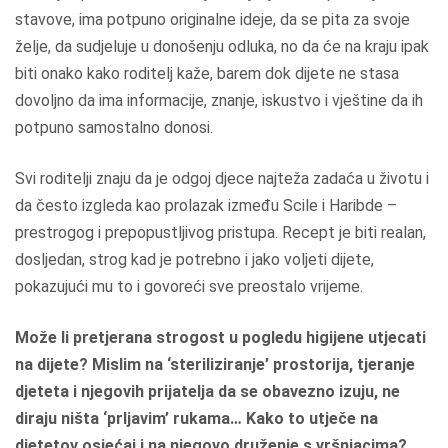
stavove, ima potpuno originalne ideje, da se pita za svoje
želje, da sudjeluje u donošenju odluka, no da će na kraju ipak
biti onako kako roditelj kaže, barem dok dijete ne stasa
dovoljno da ima informacije, znanje, iskustvo i vještine da ih
potpuno samostalno donosi.
Svi roditelji znaju da je odgoj djece najteža zadaća u životu i
da često izgleda kao prolazak između Scile i Haribde –
prestrogog i prepopustljivog pristupa. Recept je biti realan,
dosljedan, strog kad je potrebno i jako voljeti dijete,
pokazujući mu to i govoreći sve preostalo vrijeme.
Može li pretjerana strogost u pogledu higijene utjecati
na dijete? Mislim na ‘steriliziranje’ prostorija, tjeranje
djeteta i njegovih prijatelja da se obavezno izuju, ne
diraju ništa ‘prljavim’ rukama… Kako to utječe na
djetetov osjećaj i na njegovo druženje s vršnjacima?