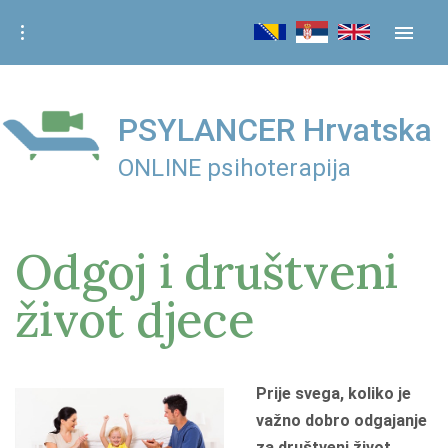
S
k
i
p
t
PSYLANCER Hrvatska
o
ONLINE psihoterapija
c
o
n
Odgoj i društveni
t
e
život djece
n
t
Prije svega, koliko je
važno dobro odgajanje
za društveni život