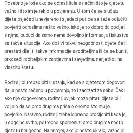
Posebno je loše ako se odrasli šale s nečim što je djetetu
važno i što im je reklo u povjerenju. U tom će se slučaju
dijete osjećati iznevjereno i sljedeći put će se teže odlučiti
povjeriti odraslima nešto važno, iako je to dobro da podijeli
s njima, budući da samo nema dovoljno informacija i iskustva
za takve situacije. Ako doživi takvu neugodnost, dijete će ili
prestati dijeliti takve informacije s roditeljima ili će se buniti,
prkoseći roditeljskim zahtjevima i savjetima, nerijetko i na
vlastitu štetu.
Roditelj bi trebao biti u stanju, kad se s djetetom dogovori
da je nešto rečeno u povjerenju, to i zadržati za sebe. Čak i
ako nije dogovoreno, roditelj uvijek može pitati dijete bi li
voljelo da se pred drugima priča o onome što mu je
povjerilo. Naravno, roditelj treba ispravno procijeniti kada je,
u odgojne svrhe, potrebno spomenuti pred drugima nešto
djetetu neugodno. Na primjer, ako je nešto ukralo, važno je