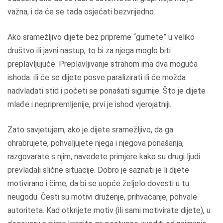
važna, i da će se tada osjećati bezvrijedno.
Ako sramežljivo dijete bez pripreme “gurnete” u veliko
društvo ili javni nastup, to bi za njega moglo biti
preplavljujuće. Preplavljivanje strahom ima dva moguća
ishoda: ili će se dijete posve paralizirati ili će možda
nadvladati stid i početi se ponašati sigurnije. Što je dijete
mlađe i nepripremljenije, prvi je ishod vjerojatniji.
Zato savjetujem, ako je dijete sramežljivo, da ga
ohrabrujete, pohvaljujete njega i njegova ponašanja,
razgovarate s njim, navedete primjere kako su drugi ljudi
prevladali slične situacije. Dobro je saznati je li dijete
motivirano i čime, da bi se uopće željelo dovesti u tu
neugodu. Česti su motivi druženje, prihvaćanje, pohvale
autoriteta. Kad otkrijete motiv (ili sami motivirate dijete), u