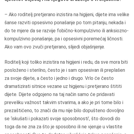
– Ako roditelj pretjerano inzistira na higijeni, dijete ima velike
šanse razviti opsesivno ponašanje po tom pitanju, nekada i
do te mjere da se razvije fobično-kompulzivno ili anksiozno-
kompulzivno ponašanje, pa i opsesivni poremećaj ličnosti.
Ako vam ovo zvuči pretjerano, slijedi objašnjenje.
Roditelj koji toliko inzistira na higijeni i redu, da sve mora biti
posloženo i sterilno, često je i sam opsesivan ili preplašen
za svoje dijete, a često i jedno i drugo. Vrlo će često
dramatizirati sitnice vezane uz higijenu i pretjerano štititi
dijete. Dijete odgojeno na taj način samo će pridavati
preveliku važnost takvim stvarima, a ako je pri tome bilo i
prezaštićeno, to znači da mu nije bilo dopušteno dovoljno
se ‘iskušati i pokazati svoje sposobnosti’, što dovodi do
toga da ne zna za što je sposobno ili ne vjeruje u vlastite