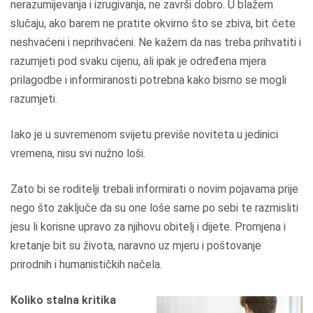
nerazumijevanja i izrugivanja, ne završi dobro. U blažem
slučaju, ako barem ne pratite okvirno što se zbiva, bit ćete
neshvaćeni i neprihvaćeni. Ne kažem da nas treba prihvatiti i
razumjeti pod svaku cijenu, ali ipak je određena mjera
prilagodbe i informiranosti potrebna kako bismo se mogli
razumjeti.
Iako je u suvremenom svijetu previše noviteta u jedinici
vremena, nisu svi nužno loši.
Zato bi se roditelji trebali informirati o novim pojavama prije
nego što zaključe da su one loše same po sebi te razmisliti
jesu li korisne upravo za njihovu obitelj i dijete. Promjena i
kretanje bit su života, naravno uz mjeru i poštovanje
prirodnih i humanističkih načela.
Koliko stalna kritika