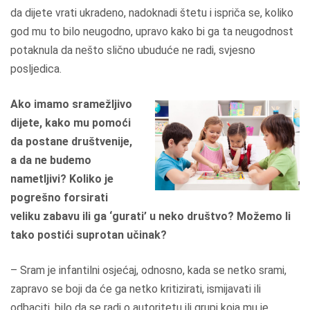
da dijete vrati ukradeno, nadoknadi štetu i ispriča se, koliko
god mu to bilo neugodno, upravo kako bi ga ta neugodnost
potaknula da nešto slično ubuduće ne radi, svjesno
posljedica.
Ako imamo sramežljivo
dijete, kako mu pomoći
da postane društvenije,
a da ne budemo
nametljivi? Koliko je
pogrešno forsirati
veliku zabavu ili ga ‘gurati’ u neko društvo? Možemo li
tako postići suprotan učinak?
– Sram je infantilni osjećaj, odnosno, kada se netko srami,
zapravo se boji da će ga netko kritizirati, ismijavati ili
odbaciti, bilo da se radi o autoritetu ili grupi koja mu je