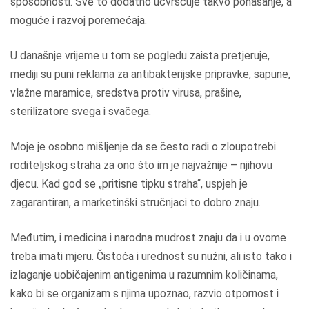
sposobnosti. Sve to dodatno učvršćuje takvo ponašanje, a
moguće i razvoj poremećaja.
U današnje vrijeme u tom se pogledu zaista pretjeruje,
mediji su puni reklama za antibakterijske pripravke, sapune,
vlažne maramice, sredstva protiv virusa, prašine,
sterilizatore svega i svačega.
Moje je osobno mišljenje da se često radi o zloupotrebi
roditeljskog straha za ono što im je najvažnije – njihovu
djecu. Kad god se „pritisne tipku straha“, uspjeh je
zagarantiran, a marketinški stručnjaci to dobro znaju.
Međutim, i medicina i narodna mudrost znaju da i u ovome
treba imati mjeru. Čistoća i urednost su nužni, ali isto tako i
izlaganje uobičajenim antigenima u razumnim količinama,
kako bi se organizam s njima upoznao, razvio otpornost i