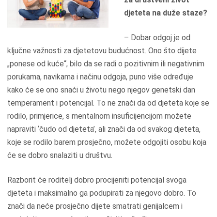
djeteta na duže staze?
– Dobar odgoj je od
ključne važnosti za djetetovu budućnost. Ono što dijete
„ponese od kuće“, bilo da se radi o pozitivnim ili negativnim
porukama, navikama i načinu odgoja, puno više određuje
kako će se ono snaći u životu nego njegov genetski dan
temperament i potencijal. To ne znači da od djeteta koje se
rodilo, primjerice, s mentalnom insuficijencijom možete
napraviti ‘čudo od djeteta’, ali znači da od svakog djeteta,
koje se rodilo barem prosječno, možete odgojiti osobu koja
će se dobro snalaziti u društvu.
Razborit će roditelj dobro procijeniti potencijal svoga
djeteta i maksimalno ga podupirati za njegovo dobro. To
znači da neće prosječno dijete smatrati genijalcem i