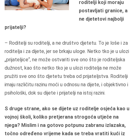
roditelji koji moraju
postavljati granice, a
ne djetetovi najbolji
prijatelji?
– Roditelji su roditelji, a ne društvo djetetu. To je loše i za
roditelja i za dijete, jer se brkaju uloge. Netko tko je u ulozi
„prijateljice“, ne može ostvariti sve ono što je roditeljska
dužnost, kao što netko tko je u ulozi roditelja ne može
pružiti sve ono što djetetu treba od prijateljstva. Roditelji
imaju različitu razinu moći u odnosu na dijete, i objektivno i
psihološki, dok su dijete i prijatelji na istoj razini.
S druge strane, ako se dijete uz roditelje osjeća kao u
vojnoj školi, koliko pretjerana strogoća utječe na
njega? Mislim i na gotovo potpunu zabranu izlazaka,
točno određeno vrijeme kada se treba vratiti kući iz