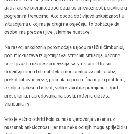
aktiviraju se prerano, zbog čega se anksioznost pojavljuje u
pogrešnim trenucima. Ako osoba doživljava anksioznost u
situacijama u kojima je drugi ne osjećaju, to pokazuje da
osoba ima preosjetljive „alarmne sustave“.
Na razvoj anksioznih poremećaja utječu različiti čimbenici,
poput iskustava iz djetinjstva, stresnih situacija, osobne
osjetljivosti i načina suočavanja sa stresom. Stresni
događaji mogu biti gubitak emocionalno važnih osoba,
prekid ljubavne veze, pritisak na poslu, financijski problemi,
ozbiljna tjelesna bolest, velike životne promjene poput
preseljenja, napredovanja na poslu, rođenja djeteta,
vjenčanja i sl.
Vrlo je važno otkriti koja su naša vjerovanja vezana uz
nastanak anksioznosti, jer nas neka od njih mogu spriječiti u