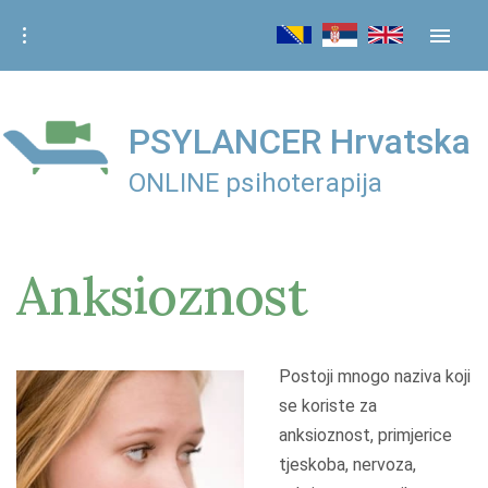
S
k
i
p
t
PSYLANCER Hrvatska
o
ONLINE psihoterapija
c
o
n
Anksioznost
t
e
n
t
Postoji mnogo naziva koji
se koriste za
anksioznost, primjerice
tjeskoba, nervoza,