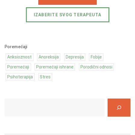
IZABERITE SVOG TERAPEUTA
Poremećaji
Anksioznost
Anoreksija
Depresija
Fobije
Poremećaji
Poremećaji ishrane
Porodični odnosi
Psihoterapija
Stres
S
e
a
r
c
h