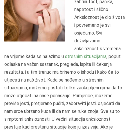
zabrinutost, panika,
napetost i slično.
Anksioznost je dio života
i povremeno je svi
osjećamo. Svi
doživljavamo
anksioznost s vremena
na vrijeme kada se nalazimo u
stresnim situacijama
, poput
odlaska na važan sastanak, pregleda, ispita ili čekanja
rezultata, i u tim trenucima brinemo o ishodu i kako će to
utjecati na naš život. Kada se nađemo u stresnim
situacijama, možemo postati toliko zaokupljeni njima da to
može utjecati na naše ponašanje. Primjerice, možemo
previše jesti, pretjerano pušiti, zaboraviti jesti, osjećati da
nam srce ubrzano kuca ili da nam se ruke znoje. Sve su to
simptomi anksioznosti. U većini situacija anksioznost
prestaje kad prestanu situacije koje ju izazivaju. Ako je