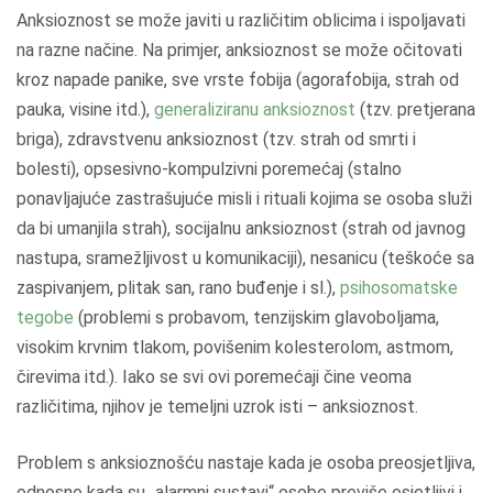
Anksioznost se može javiti u različitim oblicima i ispoljavati
na razne načine. Na primjer, anksioznost se može očitovati
kroz napade panike, sve vrste fobija (agorafobija, strah od
pauka, visine itd.),
generaliziranu anksioznost
(tzv. pretjerana
briga), zdravstvenu anksioznost (tzv. strah od smrti i
bolesti), opsesivno-kompulzivni poremećaj (stalno
ponavljajuće zastrašujuće misli i rituali kojima se osoba služi
da bi umanjila strah), socijalnu anksioznost (strah od javnog
nastupa, sramežljivost u komunikaciji), nesanicu (teškoće sa
zaspivanjem, plitak san, rano buđenje i sl.),
psihosomatske
tegobe
(problemi s probavom, tenzijskim glavoboljama,
visokim krvnim tlakom, povišenim kolesterolom, astmom,
čirevima itd.). Iako se svi ovi poremećaji čine veoma
različitima, njihov je temeljni uzrok isti – anksioznost.
Problem s anksioznošću nastaje kada je osoba preosjetljiva,
odnosno kada su „alarmni sustavi“ osobe previše osjetljivi i