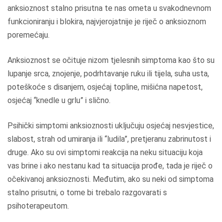
anksioznost stalno prisutna te nas ometa u svakodnevnom
funkcioniranju i blokira, najvjerojatnije je riječ o anksioznom
poremećaju.
Anksioznost se očituje nizom tjelesnih simptoma kao što su
lupanje srca, znojenje, podrhtavanje ruku ili tijela, suha usta,
poteškoće s disanjem, osjećaj topline, mišićna napetost,
osjećaj “knedle u grlu” i slično.
Psihički simptomi anksioznosti uključuju osjećaj nesvjestice,
slabost, strah od umiranja ili “ludila”, pretjeranu zabrinutost i
druge. Ako su ovi simptomi reakcija na neku situaciju koja
vas brine i ako nestanu kad ta situacija prođe, tada je riječ o
očekivanoj anksioznosti. Međutim, ako su neki od simptoma
stalno prisutni, o tome bi trebalo razgovarati s
psihoterapeutom.