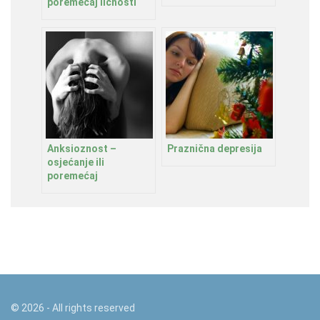
poremećaj ličnosti
Anksioznost –
Praznična depresija
osjećanje ili
poremećaj
©
2026
- All rights reserved