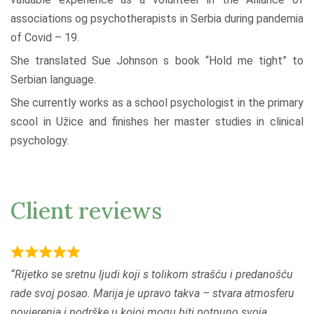
associations og psychotherapists in Serbia during pandemia
of Covid – 19.
She translated Sue Johnson s book “Hold me tight” to
Serbian language.
She currently works as a school psychologist in the primary
scool in Užice and finishes her master studies in clinical
psychology.
Client reviews
R
Rijetko se sretnu ljudi koji s tolikom strašću i predanošću
a
rade svoj posao. Marija je upravo takva – stvara atmosferu
t
povjerenja i podrške u kojoj mogu biti potpuno svoja.