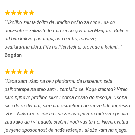
u
t
R
Ukoliko zaista želite da uradite nešto za sebe i da se
o
a
počastite – zakažite termin za razgovor sa Marijom. Bolje je
f
t
od bilo kakvog šopinga, spa centra, masaže,
5
e
pedikira/manikira, Fife na Plejstešnu, provoda u kafani…
d
Bogdan
5
.
0
R
Kada sam ušao na ovu platformu da izaberem sebi
o
a
psihoterapeuta,stao sam i zamislio se. Koga izabrati? Vrteo
u
t
sam njihove profilne slike i odma došao do rešenja. Osoba
t
e
sa jednim divnim,iskrenim osmehom ne može biti pogrešan
o
d
izbor. Neko ko je srećan i sa zadovoljstvom radi svoj posao
f
5
zna kako da i vi budete srećni i vodi vas tamo. Neverovatna
5
.
je njena sposobnost da nađe rešenje i ukaže vam na njega.
0