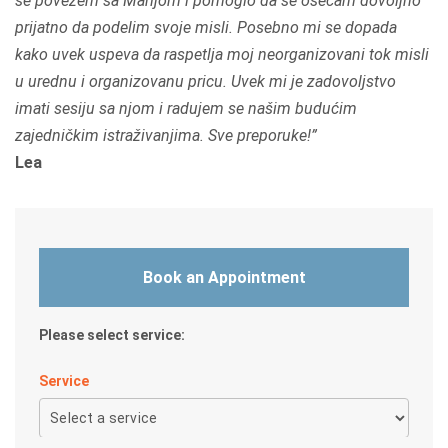
se povezem sa Marijom i pomoglo da se osećam dovoljno
d
prijatno da podelim svoje misli. Posebno mi se dopada
5
kako uvek uspeva da raspetlja moj neorganizovani tok misli
.
u urednu i organizovanu pricu. Uvek mi je zadovoljstvo
0
imati sesiju sa njom i radujem se našim budućim
o
zajedničkim istraživanjima. Sve preporuke!
u
Lea
t
o
f
5
Book an Appointment
Please select service:
Service