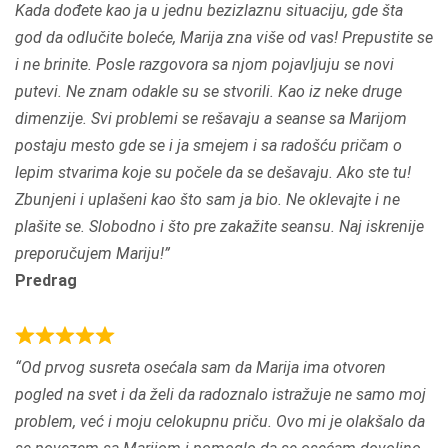
Kada dođete kao ja u jednu bezizlaznu situaciju, gde šta
o
god da odlučite boleće, Marija zna više od vas! Prepustite se
u
i ne brinite. Posle razgovora sa njom pojavljuju se novi
t
putevi. Ne znam odakle su se stvorili. Kao iz neke druge
o
dimenzije. Svi problemi se rešavaju a seanse sa Marijom
f
postaju mesto gde se i ja smejem i sa radošću pričam o
5
lepim stvarima koje su počele da se dešavaju. Ako ste tu!
Zbunjeni i uplašeni kao što sam ja bio. Ne oklevajte i ne
plašite se. Slobodno i što pre zakažite seansu. Naj iskrenije
preporučujem Mariju!
Predrag
R
Od prvog susreta osećala sam da Marija ima otvoren
a
pogled na svet i da želi da radoznalo istražuje ne samo moj
t
problem, već i moju celokupnu priču. Ovo mi je olakšalo da
e