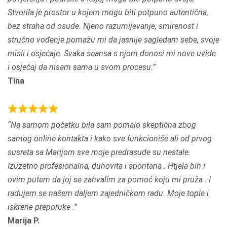
e
Stvorila je prostor u kojem mogu biti potpuno autentična,
d
bez straha od osude. Njeno razumijevanje, smirenost i
5
stručno vođenje pomažu mi da jasnije sagledam sebe, svoje
.
misli i osjećaje. Svaka seansa s njom donosi mi nove uvide
0
i osjećaj da nisam sama u svom procesu.
o
Tina
u
t
o
R
Na samom početku bila sam pomalo skeptična zbog
f
a
samog online kontakta i kako sve funkcioniše ali od prvog
5
t
susreta sa Marijom sve moje predrasude su nestale.
e
Izuzetno profesionalna, duhovita i spontana . Htjela bih i
d
ovim putem da joj se zahvalim za pomoć koju mi pruža . I
5
radujem se našem daljem zajedničkom radu. Moje tople i
.
iskrene preporuke .
0
Marija P.
o